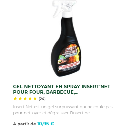
GEL NETTOYANT EN SPRAY INSERT’NET
POUR FOUR, BARBECUE,...
(24)
Insert'Net est un gel surpuissant qui ne coule pas
pour nettoyer et dégraisser l’insert de...
Prix
10,95 €
A partir de