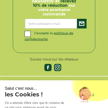
newsletter et
recevez
10% de réduction
sur
votre prochaine
commande
J'accepte la
politique de
confidentialité
Suivez nous sur les réseaux
AIDE & INFORMATIONS
Salut c'est nous...
les Cookies !
PRODUITS
On a attendu d'être sûrs que le contenu de
NOTRE SOCIÉTÉ
ce site vous intéresse avant de vous