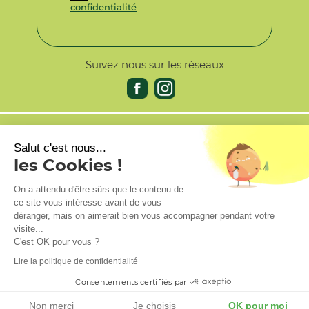
confidentialité
Suivez nous sur les réseaux
AIDE & INFORMATIONS
Salut c'est nous...
les Cookies !
PRODUITS
On a attendu d'être sûrs que le contenu de
NOTRE SOCIÉTÉ
ce site vous intéresse avant de vous
déranger, mais on aimerait bien vous accompagner pendant votre
VOTRE COMPTE
visite...
C'est OK pour vous ?
Lire la politique de confidentialité
Marchand approuvé par la Société des Avis Garantis,
cliquez ici pour
Consentements certifiés par
vérifier
.
© 2026 - LisereVert.fr
Non merci
Je choisis
OK pour moi