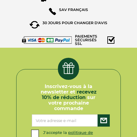
SAV
FRANÇAIS
30 JOURS POUR
CHANGER D'AVIS
PAIEMENTS
SÉCURISÉS
SSL
Inscrivez-vous à la
newsletter et
recevez
10% de réduction
sur
votre prochaine
commande
J'accepte la
politique de